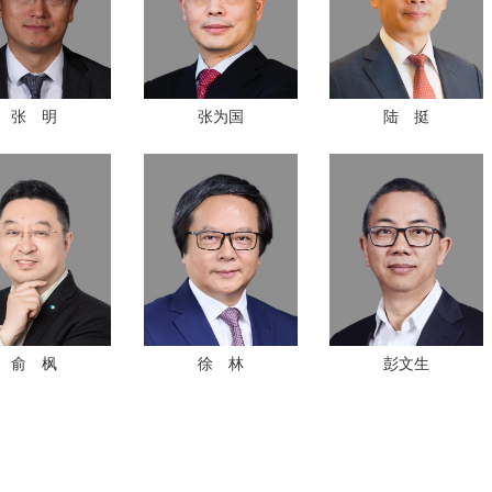
张 明
张为国
陆 挺
俞 枫
徐 林
彭文生