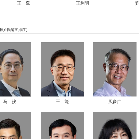
王 擎
王利明
姜
按姓氏笔画排序）
马 骏
王 能
贝多广