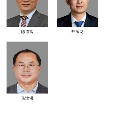
陈道富
郑振龙
焦津洪