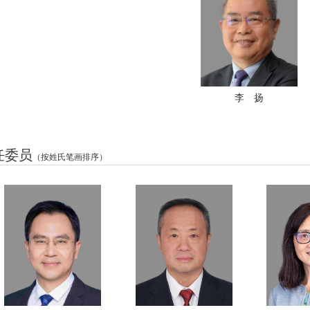
李 扬
任委员
（按姓氏笔画排序）