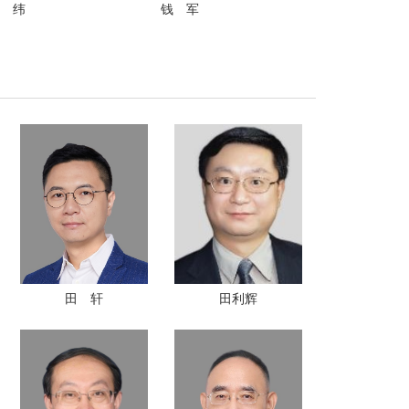
 纬
钱 军
田 轩
田利辉