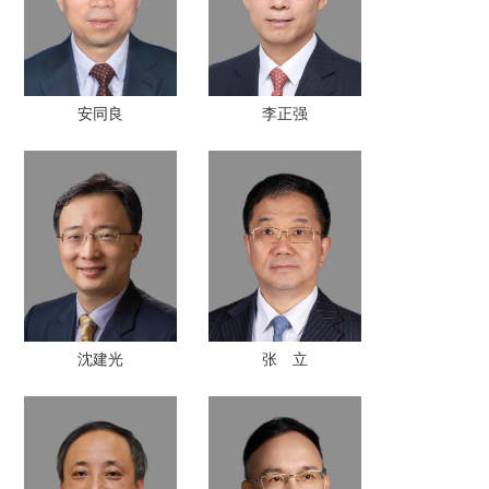
安同良
李正强
沈建光
张 立