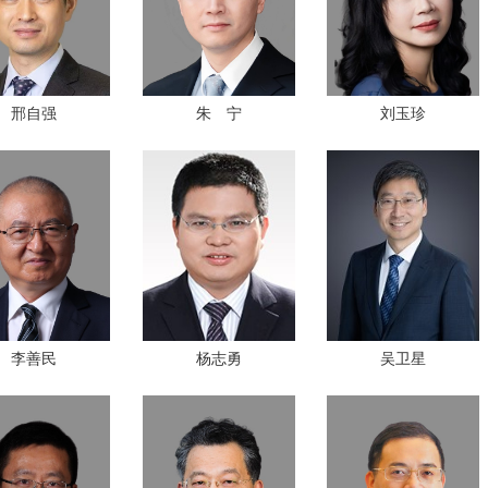
邢自强
朱 宁
刘玉珍
李善民
杨志勇
吴卫星