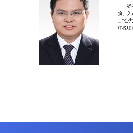
经济学
编。入
目“公
财税理