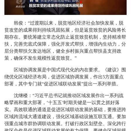
韩俊：“过渡期以来，脱贫地区经济社会加快发展，脱
贫攻坚的成果得到持续巩固拓展，但是返贫致贫的风险将长
期存在。要统筹建立常态化防止返贫致贫机制，坚持精准帮
扶，完善兜底式保障，强化开发式帮扶，增强内生动力，分
层分类帮扶欠发达地区，健全乡村振兴重点帮扶县支持政
策，确保不发生规模性返贫致贫。”
区域协调发展是中国式现代化的内在要求。《建议》围
绕优化区域经济布局，促进区域协调发展，作出5方面重点
部署，其中专门就“促进区域联动发展”提出一系列举措。
沈继楼：“习近平总书记就推动区域发展作出一系列战
略擘画和重大部署，‘十五五’时期关键是一以贯之抓好落
实。高效联通的通道是促进区域联动发展的基础，要推进跨
区域跨流域大通道建设，强化区域基础设施互联互通。要加
强重点城市群协调联动发展。打破行政区划壁垒、深化跨行
政区合作是促进区域联动发展的有力保障，要健全区域间规