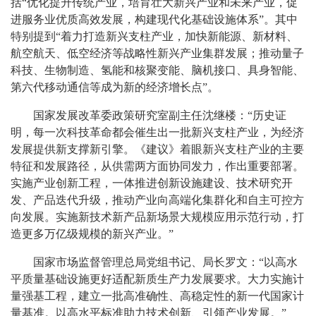
括“优化提升传统产业，培育壮大新兴产业和未来产业，促
进服务业优质高效发展，构建现代化基础设施体系”。其中
特别提到“着力打造新兴支柱产业，加快新能源、新材料、
航空航天、低空经济等战略性新兴产业集群发展；推动量子
科技、生物制造、氢能和核聚变能、脑机接口、具身智能、
第六代移动通信等成为新的经济增长点”。
国家发展改革委政策研究室副主任沈继楼：“历史证
明，每一次科技革命都会催生出一批新兴支柱产业，为经济
发展提供新支撑新引擎。《建议》着眼新兴支柱产业的主要
特征和发展路径，从供需两方面协同发力，作出重要部署。
实施产业创新工程，一体推进创新设施建设、技术研究开
发、产品迭代升级，推动产业向高端化集群化和自主可控方
向发展。实施新技术新产品新场景大规模应用示范行动，打
造更多万亿级规模的新兴产业。”
国家市场监督管理总局党组书记、局长罗文：“以高水
平质量基础设施更好适配新质生产力发展要求。大力实施计
量强基工程，建立一批高准确性、高稳定性的新一代国家计
量基准。以高水平标准助力技术创新、引领产业发展。”