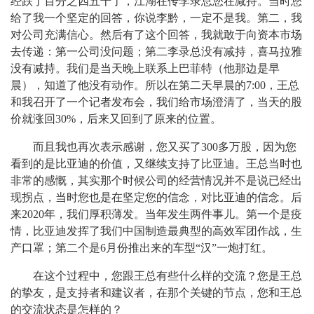
经跌了百分之四五十了，江湖在传李录总您在减持。当时您
给了我一个坚定的回答，你说李黔，一定不是我。第二，我
对公司充满信心。然后有了这个回答，我就敢于向资本市场
去传递：第一公司没问题；第二李录总没有减持，喜马拉雅
没有减持。我们是当天晚上联系上巴菲特（他那边是早
晨），知道了他没有动作。所以在第二天早晨的7:00，王总
和我召开了一个记者发布会，我们给市场澄清了，当天的股
价就涨回30%，后来又回到了原来的位置。
而且我也再次表示感谢，您又买了300多万股，因为您
看到的是比亚迪的价值，又继续支持了比亚迪。王总当时也
非常的感慨，其实那个时候公司的经营情况并不是说已经出
现拐点，当时您也是在坚定您的信念，对比亚迪的信念。后
来2020年，我们厚积薄发。当年发生两件事儿。第一个是疫
情，比亚迪发挥了我们中国制造最典型的高效军团作战，生
产口罩；第二个是6月份推出来的车型“汉”一炮打红。
在这个过程中，您跟王总有些什么样的交流？您是王总
的挚友，是支持者和建议者，在那个关键的节点，您和王总
的交流状态是怎样的？