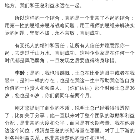
地方。我们和王总利益永远在一起。
所以这样的一个结合，真的是一个非常了不起的结合：
用第一性的思维来思考战略问题，用工程师的思维来解决实
际的问题，坚韧不拔，永不言败，直到成功。
有受托人的精神和责任，让所有人信任并愿意跟你一
起，去走过千山万水、直到成功。这种企业家是在任何一个
时代都是凤毛麟角，一旦发现之后要值得终身珍惜。
李黔
：是的，我也很感慨，王总在比亚迪眼中或者在我
眼中，是神一样的存在，也是在我这一生中帮助我创造自身
价值的一位贵人和领路人。（你们认识）那个时候王总是36
岁，您也是36岁，你们俩同年差两个月。
刚才您提到了商业的本质，说明王总已经看得很透彻
了，比如关于分享，他一直以来对于整个团队的激励和利益
分配，是非常的大度和公平，而且是有长期考量。我在他身
边这个岗位，很清楚王总的长期考量在哪里。对于上下游的
利各种利益关系，他非常清楚他的责任和担当。