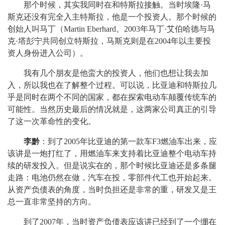
那个时候，其实我同时在和特斯拉接触。当时埃隆·马
斯克还没有完全入主特斯拉，他是一个投资人。那个时候的
创始人叫马丁（Martin Eberhard。2003年马丁·艾伯哈德与马
克·塔彭宁共同创立特斯拉，马斯克则是在2004年以主要投
资人身份进入公司）。
我有几个朋友是他蛮大的投资人，他们也想让我去加
入，所以我也在了解整个过程。可以说，比亚迪和特斯拉几
乎是同时在两个不同的国家，都在探索电动车颠覆传统车的
可能性。当然历史最后的情况就是，这两家公司真正的引导
了这一次革命性的变化。
李黔
：到了2005年比亚迪的第一款车F3燃油车出来，应
该讲是一炮打红了，用燃油车来支持着比亚迪整个电动车持
续的研发投入。但是说实在的，那个时候比亚迪还是多条腿
走路：电池仍然在做，汽车在投，零部件代工也开始起来。
从资产负债表的角度，当时负担还是非常的重，研发又是王
总一直非常坚持的方向。
到了2007年，当时资产负债表应该讲已经到了一个绷在