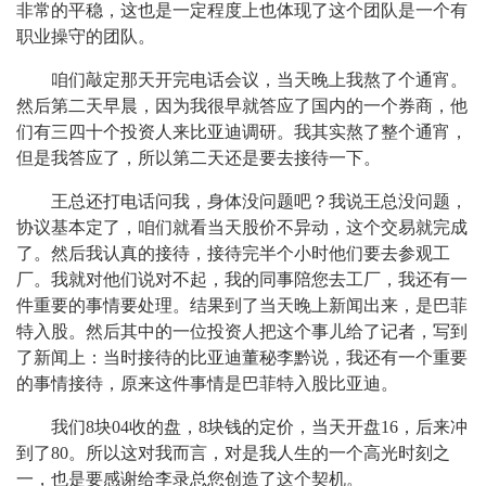
非常的平稳，这也是一定程度上也体现了这个团队是一个有
职业操守的团队。
咱们敲定那天开完电话会议，当天晚上我熬了个通宵。
然后第二天早晨，因为我很早就答应了国内的一个券商，他
们有三四十个投资人来比亚迪调研。我其实熬了整个通宵，
但是我答应了，所以第二天还是要去接待一下。
王总还打电话问我，身体没问题吧？我说王总没问题，
协议基本定了，咱们就看当天股价不异动，这个交易就完成
了。然后我认真的接待，接待完半个小时他们要去参观工
厂。我就对他们说对不起，我的同事陪您去工厂，我还有一
件重要的事情要处理。结果到了当天晚上新闻出来，是巴菲
特入股。然后其中的一位投资人把这个事儿给了记者，写到
了新闻上：当时接待的比亚迪董秘李黔说，我还有一个重要
的事情接待，原来这件事情是巴菲特入股比亚迪。
我们8块04收的盘，8块钱的定价，当天开盘16，后来冲
到了80。所以这对我而言，对是我人生的一个高光时刻之
一，也是要感谢给李录总您创造了这个契机。