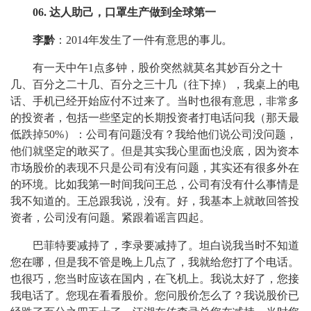
06. 达人助己，口罩生产做到全球第一
李黔
：2014年发生了一件有意思的事儿。
有一天中午1点多钟，股价突然就莫名其妙百分之十
几、百分之二十几、百分之三十几（往下掉），我桌上的电
话、手机已经开始应付不过来了。当时也很有意思，非常多
的投资者，包括一些坚定的长期投资者打电话问我（那天最
低跌掉50%）：公司有问题没有？我给他们说公司没问题，
他们就坚定的敢买了。但是其实我心里面也没底，因为资本
市场股价的表现不只是公司有没有问题，其实还有很多外在
的环境。比如我第一时间我问王总，公司有没有什么事情是
我不知道的。王总跟我说，没有。好，我基本上就敢回答投
资者，公司没有问题。紧跟着谣言四起。
巴菲特要减持了，李录要减持了。坦白说我当时不知道
您在哪，但是我不管是晚上几点了，我就给您打了个电话。
也很巧，您当时应该在国内，在飞机上。我说太好了，您接
我电话了。您现在看看股价。您问股价怎么了？我说股价已