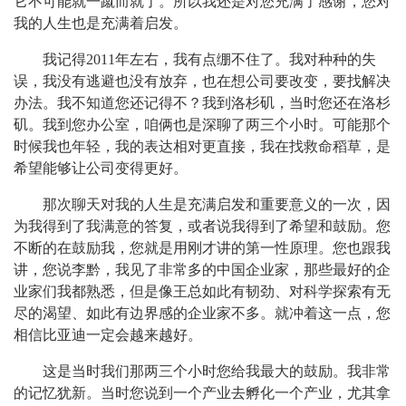
它不可能就一蹴而就了。所以我还是对您充满了感谢，您对
我的人生也是充满着启发。
我记得2011年左右，我有点绷不住了。我对种种的失
误，我没有逃避也没有放弃，也在想公司要改变，要找解决
办法。我不知道您还记得不？我到洛杉矶，当时您还在洛杉
矶。我到您办公室，咱俩也是深聊了两三个小时。可能那个
时候我也年轻，我的表达相对更直接，我在找救命稻草，是
希望能够让公司变得更好。
那次聊天对我的人生是充满启发和重要意义的一次，因
为我得到了我满意的答复，或者说我得到了希望和鼓励。您
不断的在鼓励我，您就是用刚才讲的第一性原理。您也跟我
讲，您说李黔，我见了非常多的中国企业家，那些最好的企
业家们我都熟悉，但是像王总如此有韧劲、对科学探索有无
尽的渴望、如此有边界感的企业家不多。就冲着这一点，您
相信比亚迪一定会越来越好。
这是当时我们那两三个小时您给我最大的鼓励。我非常
的记忆犹新。当时您说到一个产业去孵化一个产业，尤其拿